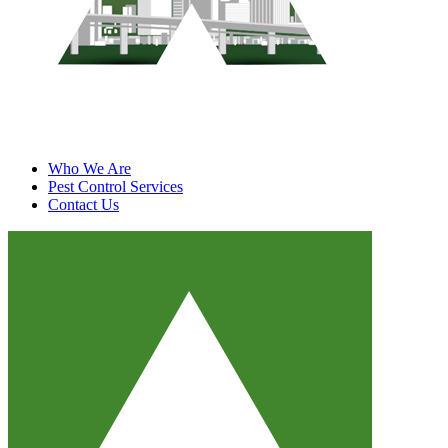
Who We Are
Pest Control Services
Contact Us