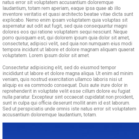
natus error sit voluptatem accusantium doloremque
laudantium, totam rem aperiam, eaque ipsa quae ab illo
inventore veritatis et quasi architecto beatae vitae dicta sunt
explicabo. Nemo enim ipsam voluptatem quia voluptas sit
aspernatur aut odit aut fugit, sed quia consequuntur magni
dolores eos qui ratione voluptatem sequi nesciunt. Neque
porro quisquam est, qui dolorem ipsum quia dolor sit amet,
consectetur, adipisci velit, sed quia non numquam eius modi
tempora incidunt ut labore et dolore magnam aliquam quaerat
voluptatem. Lorem ipsum dolor sit amet.
Consectetur adipisicing elit, sed do eiusmod tempor
incididunt ut labore et dolore magna aliqua. Ut enim ad minim
veniam, quis nostrud exercitation ullamco laboris nisi ut
aliquip ex ea commodo consequat. Duis aute irure dolor in
reprehenderit in voluptate velit esse cillum dolore eu fugiat
nulla pariatur. Excepteur sint occaecat cupidatat non proident,
sunt in culpa qui officia deserunt mollit anim id est laborum.
Sed ut perspiciatis unde omnis iste natus error sit voluptatem
accusantium doloremque laudantium, totam.