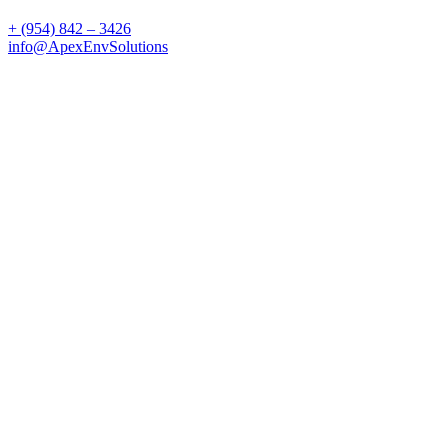
+ (954) 842 – 3426
info@ApexEnvSolutions