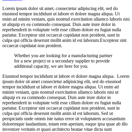
Lorem ipsum dolor sit amet, consectetur adipiscing elit, sed do
eiusmod tempor incididunt ut labore et dolore magna aliqua. Ut
enim ad minim veniam, quis nostrud exercitation ullamco laboris nisi
ut aliquip ex ea commodo consequat. Duis aute irure dolor in
reprehenderit in voluptate velit esse cillum dolore eu fugiat nulla
pariatur. Excepteur sint occaecat cupidatat non proident, sunt in
culpa qui officia deserunt mollit anim id est laborum.Excepteur sint
occaecat cupidatat non proident.
Whether you are looking for a manufacturing partner
for a new project or a secondary supplier to provide
additional capacity, we are here for you.
Eiusmod tempor incididunt ut labore et dolore magna aliqua. Lorem
ipsum dolor sit amet consectetur adipisicing elit, sed do eiusmod
tempor incididunt ut labore et dolore magna aliqua. Ut enim ad
minim veniam, quis nostrud exercitation ullamco laboris nisi ut
aliquip ex ea commodo consequat. Duis aute irure dolor in
reprehenderit in voluptate velit esse cillum dolore eu fugiat nulla
pariatur. Excepteur sint occaecat cupidatat non proident, sunt in
culpa qui officia deserunt mollit anim id est laborum. Sed ut
perspiciatis unde omnis iste natus error sit voluptatem accusantium
doloremque laudantium, totam rem aperiam, eaque ipsa quae ab illo
inventore veritatis et quasi architecto beatae vitae dicta sunt