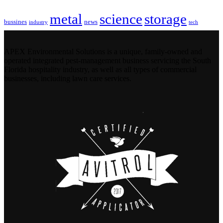
metal
science
storage
bussines
news
industry
tech
APEX Environmental Solutions is a unique, family-owned and
operated integrated pest-management business servicing the South
Florida hospitality industry, as well as all types of commercial
businesses, including lawn care services.